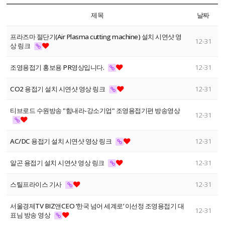
제목
날짜
프라즈마 절단기(Air Plasma cutting machine) 설치 시연샷 영
12-31
상 링크
조영용접기 홍보용 PR영상입니다.
12-31
CO2 용접기 설치 시연샷 영상 링크
12-31
티브로드 수원방송 "힘내라-강소기업" 조영용접기편 방송영상
12-31
AC/DC 용접기 설치 시연샷 영상 링크
12-31
알곤 용접기 설치 시연샷 영상 링크
12-31
스틸프라이스 기사
12-31
서울경제TV BIZ앤CEO ‘한국 넘어 세계로’ 이선정 조영용접기 대
12-31
표님 방송 영상