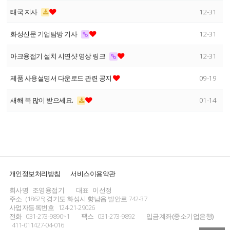
태국 지사
12-31
화성신문 기업탐방 기사
12-31
아크용접기 설치 시연샷 영상 링크
12-31
제품 사용설명서 다운로드 관련 공지
09-19
새해 복 많이 받으세요.
01-14
개인정보처리방침
서비스이용약관
회사명
조영용접기
대표
이선정
주소
(18625) 경기도 화성시 향남읍 발안로 742-37
사업자등록번호
124-21-29026
전화
031-273-9890~1
팩스
031-273-9892
입금계좌(중소기업은행)
411-011427-04-016