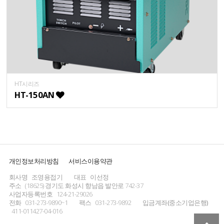
HT시리즈
HT-150AN
개인정보처리방침
서비스이용약관
회사명
조영용접기
대표
이선정
주소
(18625) 경기도 화성시 향남읍 발안로 742-37
사업자등록번호
124-21-29026
전화
031-273-9890~1
팩스
031-273-9892
입금계좌(중소기업은행)
411-011427-04-016