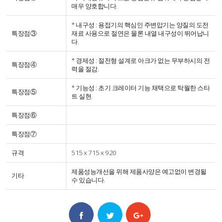
매우 양호합니다.
* 내구성 : 용접기의 핵심인 주변압기는 양질의 도전
특장점③
재료 사용으로 절연은 물론 내열 내구성이 뛰어납니
다.
* 경제성 : 절전형 설계로 아크가 없는 무부하시의 전
특장점④
력을 절감.
* 기능성 : 초기 크레이터 기능 채택으로 탁월한 스타
특장점⑤
트 실현.
특장점⑥
특장점⑦
규격
515 x 715 x 920
제품성능개선을 위해 제품사양은 예고없이 변경될
기타
수 있습니다.