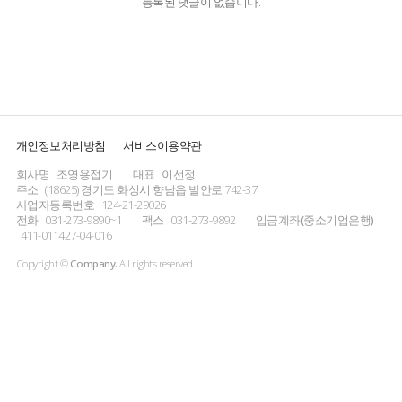
등록된 댓글이 없습니다.
개인정보처리방침
서비스이용약관
회사명
조영용접기
대표
이선정
주소
(18625) 경기도 화성시 향남읍 발안로 742-37
사업자등록번호
124-21-29026
전화
031-273-9890~1
팩스
031-273-9892
입금계좌(중소기업은행)
411-011427-04-016
Copyright ©
Company.
All rights reserved.