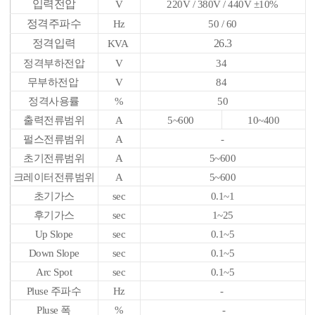
입력전압
V
220V / 380V / 440V
±10%
정격주파수
Hz
50 / 60
정격입력
26.3
KVA
정격부하전압
V
34
무부하전압
V
84
정격사용률
%
50
출력전류범위
A
5~600
10~400
펄스전류범위
A
-
초기전류범위
A
5~600
크레이터전류범위
A
5~600
초기가스
sec
0.1~1
후기가스
sec
1~25
Up Slope
sec
0.1~5
Down Slope
sec
0.1~5
Arc Spot
sec
0.1~5
Pluse 주파수
Hz
-
Pluse 폭
%
-