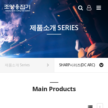
LOG IN
SIGN UP
제품소개 SERIES
제품소개 Series
SHARP시리즈(DC ARC)
Main Products