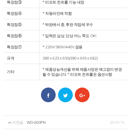
특장점③
* 리모트 컨트롤 기능 내장
특장점④
* 자동라인에 적함
특장점⑤
* 박판에서 중, 후판 작업에 우수
특장점⑥
* 입력은 삼상, 단상 어느 쪽도 OK!
특장점⑦
* 220V/380V/440V 겸용
규격
380 x 623 x 650(380 x 693 x 682)
* 제품성능개선을 위해 제품사양은 예고없이 변경
기타
될 수 있습니다. * 리모트 컨트롤은 옵션사항
이전글
WD-600PN
20.09.19