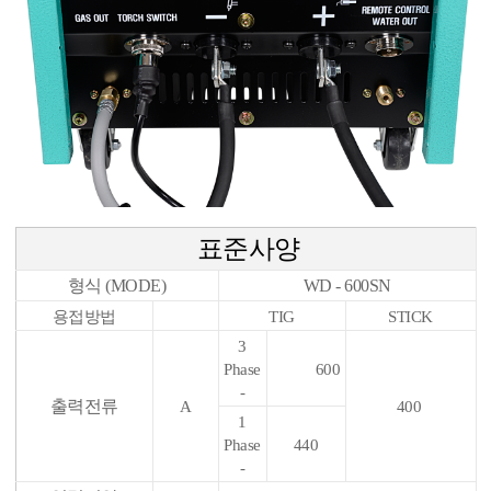
표준사양
형식 (MODE)
WD - 600SN
용접방법
TIG
STICK
3
Phase
600
-
출력전류
A
400
1
Phase
440
-