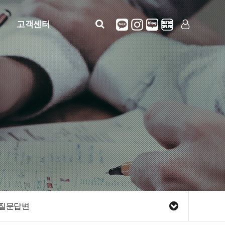
고객센터
공지사항
LOG IN
SIGN UP
자주묻는질문
질문답변
정보안내(사용설명)
견적문의
질문답변