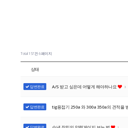
Total 157건
6 페이지
상태
A/S 받고 싶은데 어떻게 해야하나요
답변완료
3
tig용접기 250a 와 300a 350a의 견
답변완료
수냉 장치의 압력게이지 보는 법
답변완료
1