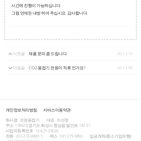
시간에 진행이 가능하십니다.
그럼 언제든 내방 하여 주십시요. 감사합니다.
이전글
제품 문의 좀 드립니다.
20.11.10
다음글
CO2 용접기 전원이 직류 인가요?
20.11.09
개인정보처리방침
서비스이용약관
회사명
조영용접기
대표
이선정
주소
(18625) 경기도 화성시 향남읍 발안로 742-37
사업자등록번호
124-21-29026
전화
031-273-9890~1
팩스
031-273-9892
입금계좌(중소기업은행)